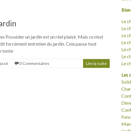
Bien 
Le c
jardin
Le c
Le c
s Posséder un jardin est un réel plaisir. Mais ce n’est
Le ch
, dit forcément entretien du jardin. Cela passe tout
Le ch
e tonte
Le c
Le c
lassé
0 Commentaires
Lire la suite
Les c
Solid
Char
Cont
Dime
Confo
Fonct
Mani
jardi