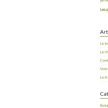
Les 
Art
Le b
Le ch
Contr
Votre
Le tr
Cat
Bota