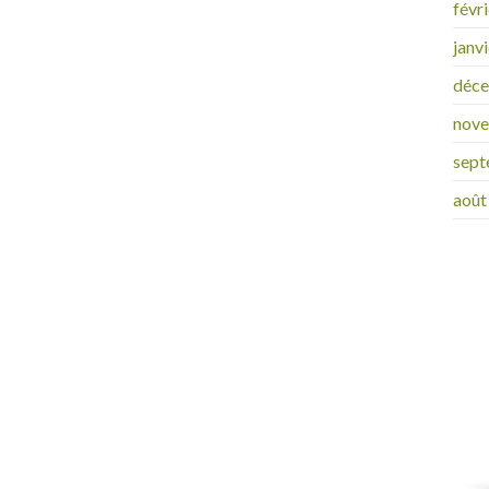
févr
janv
déc
nov
sept
août