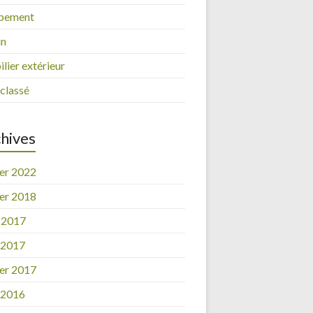
pement
in
lier extérieur
classé
hives
ier 2022
ier 2018
 2017
l 2017
ier 2017
l 2016