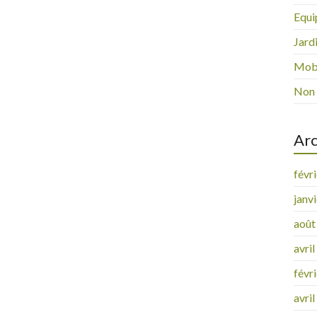
Equi
Jard
Mobi
Non 
Arc
févr
janv
août
avri
févr
avri