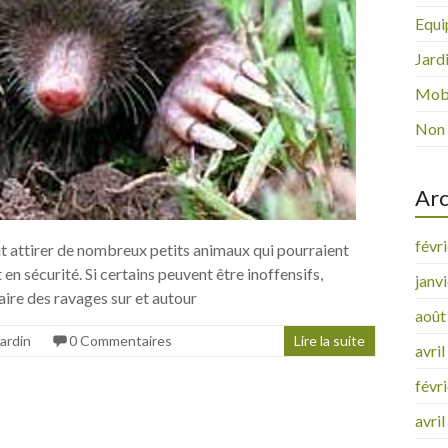
Equi
Jard
Mobi
Non 
Arc
févr
eut attirer de nombreux petits animaux qui pourraient
nt en sécurité. Si certains peuvent être inoffensifs,
janv
ire des ravages sur et autour
août
Jardin
0 Commentaires
Lire la suite
avri
févr
avri