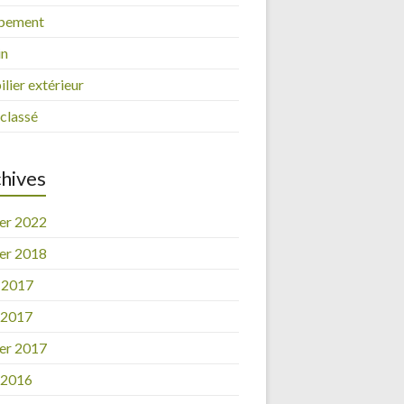
pement
in
lier extérieur
classé
hives
ier 2022
ier 2018
 2017
l 2017
ier 2017
l 2016