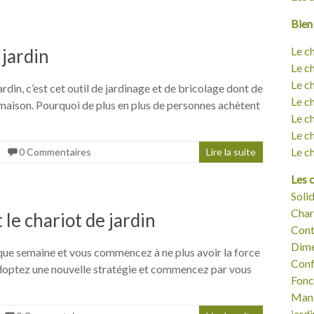
Bien 
Le c
 jardin
Le c
Le c
ardin, c’est cet outil de jardinage et de bricolage dont de
Le ch
 maison. Pourquoi de plus en plus de personnes achètent
Le ch
Le c
Le c
0 Commentaires
Lire la suite
Les c
Solid
Char
 le chariot de jardin
Cont
Dime
que semaine et vous commencez à ne plus avoir la force
Confo
 Adoptez une nouvelle stratégie et commencez par vous
Fonct
Mani
jardi