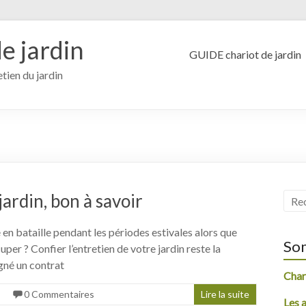
e jardin
GUIDE chariot de jardin
etien du jardin
ardin, bon à savoir
 en bataille pendant les périodes estivales alors que
So
per ? Confier l’entretien de votre jardin reste la
igné un contrat
Chari
0 Commentaires
Lire la suite
Les 