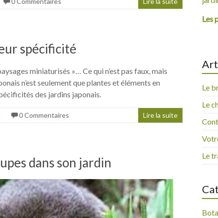
0 Commentaires
Lire la suite
Les 
eur spécificité
Art
« paysages miniaturisés »… Ce qui n’est pas faux, mais
japonais n’est seulement que plantes et éléments en
Le b
spécificités des jardins japonais.
Le ch
n
0 Commentaires
Lire la suite
Contr
Votre
Le tr
aupes dans son jardin
Cat
Bota