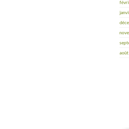
févr
janv
déc
nov
sept
août